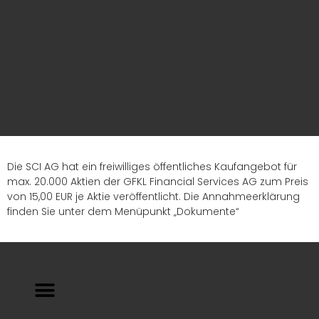
Die SCI AG hat ein freiwilliges öffentliches Kaufangebot für
max. 20.000 Aktien der GFKL Financial Services AG zum Preis
von 15,00 EUR je Aktie veröffentlicht. Die Annahmeerklärung
finden Sie unter dem Menüpunkt „Dokumente“