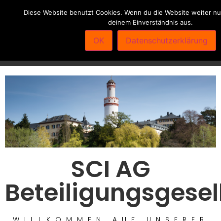
Diese Website benutzt Cookies. Wenn du die Website weiter nu
deinem Einverständnis aus.
SCI AG Bartholomäus-Arnoldi-Str. 82 61250 Usingen Tel.:
OK
Datenschutzerklärung
06081-688050 Fax: 06081-688051 email: info@sci-ag.de
SCI AG
Beteiligungsgesel
WILLKOMMEN AUF UNSERER