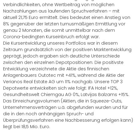
Verbindlichkeiten, ohne Wertbeitrag von möglichen
Nachzahlungen aus laufenden Spruchverfahren – mit
aktuell 21,75 Euro ermittelt. Dies bedeutet einen Anstieg von
8% gegenüber der letzten turnusmäßigen Ermittlung vor
genau 2 Monaten, die somit unmittelbar nach dem
Corona-bedingten Kurseinbruch erfolgt war.
Die Kursentwicklung unseres Portfolios war in diesem
Zeitraum grundsätzlich von der positiven Marktentwicklung
geprägt, jedoch ergaben sich deutliche Unterschiede
zwischen den einzelnen Depotpositionen: Die positivste
Entwicklung verzeichnete die Aktie des finnischen
Anlagenbauers Outotec mit +41%, während die Aktie der
Verianos Real Estate AG um 11% nachgab. Unsere TOP 3
Depotwerte entwickelten sich wie folgt: IFA Hotel +12%,
Gesundheitswelt Chiemgau AG 0%, Latvijas Balzams +15%.
Das Einreichungsvolumen (Aktien, die in Squeeze-Outs,
Unternehmensverträgen u.ä. abgefunden wurden und für
die in den noch anhängigen Spruch- und
Überprüfungsverfahren eine Nachbesserung erfolgen kann)
liegt bei 18,5 Mio. Euro.