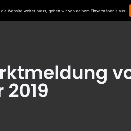
LLES
DOKUMENTE
FAQ
KONTAKT
die Website weiter nutzt, gehen wir von deinem Einverständnis aus.
rktmeldung v
 2019