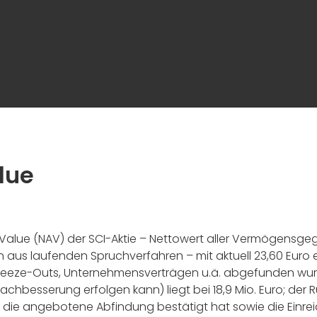
lue
 Value (NAV) der SCI-Aktie – Nettowert aller Vermögensge
us laufenden Spruchverfahren – mit aktuell 23,60 Euro er
queeze-Outs, Unternehmensverträgen u.ä. abgefunden wu
hbesserung erfolgen kann) liegt bei 18,9 Mio. Euro; der R
n die angebotene Abfindung bestätigt hat sowie die Einr