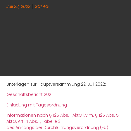
Juli 22, 2022
SCI AG
Unterlagen zur Hauptversammlung 22. Juli 2022:
Geschäftsbericht 2021
Einladung mit Tagesordnung
Informationen nach § 125 Abs. 1 AktG i.V.m. § 125 Abs. 5
AktG, Art. 4 Abs. 1, Tabelle 3
des Anhangs der Durchführungsverordnung (EU)